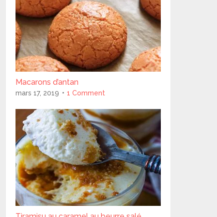
Macarons d’antan
mars 17, 2019
1 Comment
Tiramisu au caramel au beurre salé..