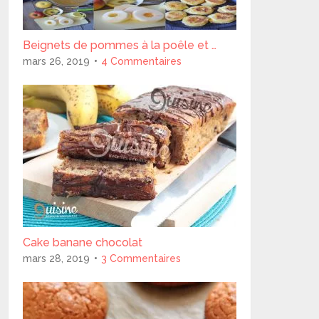
Beignets de pommes à la poêle et …
mars 26, 2019
4 Commentaires
Cake banane chocolat
mars 28, 2019
3 Commentaires