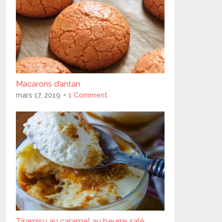
Macarons d’antan
mars 17, 2019
1 Comment
Tiramisu au caramel au beurre salé..