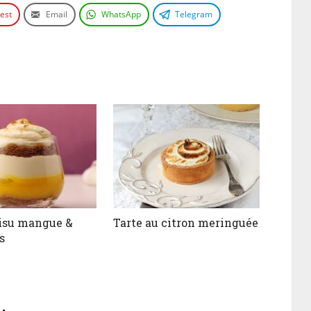
rest
Email
WhatsApp
Telegram
isu mangue &
Tarte au citron meringuée
s