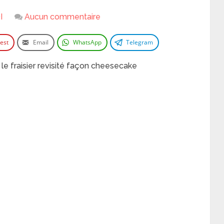
I
Aucun commentaire
rest
Email
WhatsApp
Telegram
le fraisier revisité façon cheesecake