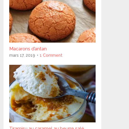
Macarons d’antan
mars 17, 2019
1 Comment
Tiramisu au caramel au beurre salé..