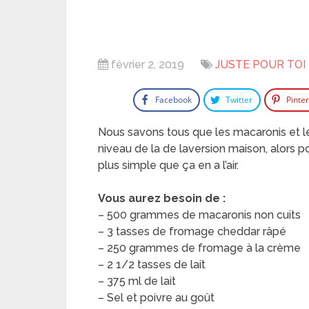
février 2, 2019
JUSTE POUR TOI
Facebook
Twitter
Pinte
Nous savons tous que
les macaronis
et 
niveau de la
de la
version maison
,
alors p
plus simple que ça en a l’air.
Vous aurez besoin de :
–
500 grammes
de
macaronis
non cuits
–
3 tasses
de fromage cheddar râpé
–
250
grammes de
fromage à la crème
–
2
1/2
tasses de lait
–
375
ml
de lait
– Sel et poivre au goût