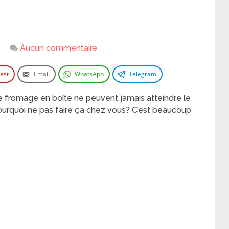
Aucun commentaire
rest
Email
WhatsApp
Telegram
le fromage
en boîte
ne
peuvent
jamais atteindre
le
ourquoi ne pas faire ça chez vous
? C’est beaucoup