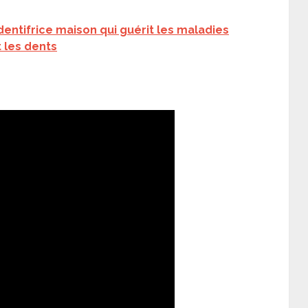
entifrice maison qui guérit les maladies
t les dents