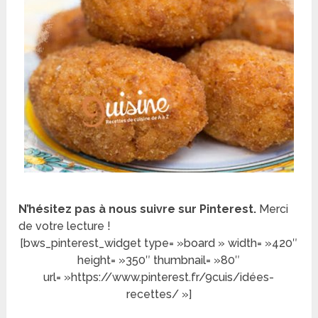
N’hésitez pas à nous suivre sur Pinterest.
Merci
de votre lecture !
[bws_pinterest_widget type= »board » width= »420″
height= »350″ thumbnail= »80″
url= »https://www.pinterest.fr/9cuis/idées-
recettes/ »]