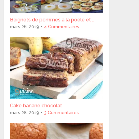
Beignets de pommes à la poêle et …
mars 26, 2019
4 Commentaires
Cake banane chocolat
mars 28, 2019
3 Commentaires