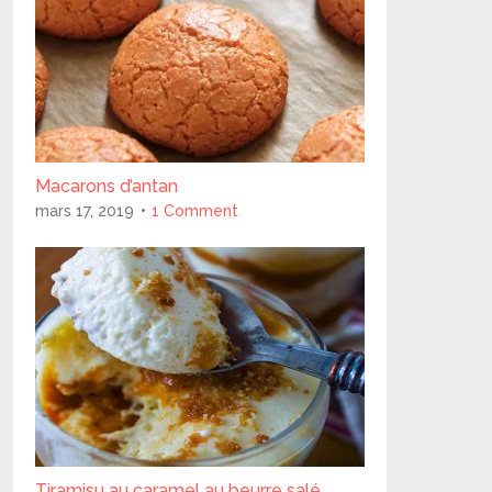
Macarons d’antan
mars 17, 2019
1 Comment
Tiramisu au caramel au beurre salé..