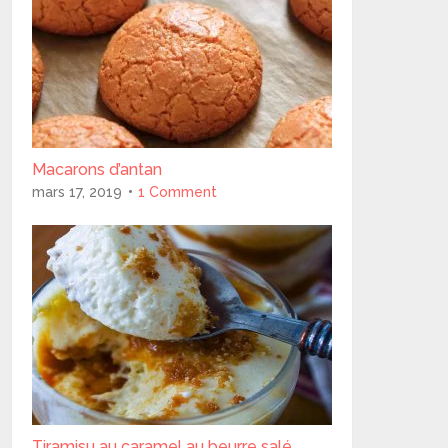
Macarons d’antan
mars 17, 2019
1 Comment
Tiramisu au caramel au beurre salé..