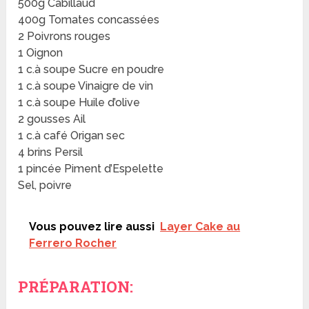
500g Cabillaud
400g Tomates concassées
2 Poivrons rouges
1 Oignon
1 c.à soupe Sucre en poudre
1 c.à soupe Vinaigre de vin
1 c.à soupe Huile d’olive
2 gousses Ail
1 c.à café Origan sec
4 brins Persil
1 pincée Piment d’Espelette
Sel, poivre
Vous pouvez lire aussi
Layer Cake au
Ferrero Rocher
PRÉPARATION: