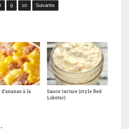
8
9
10
Suivante
 d’ananas à la
Sauce tartare (style Red
Lobster)