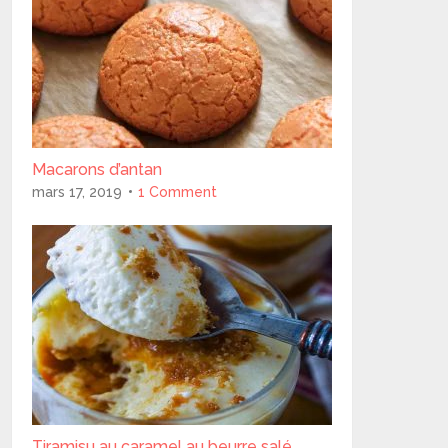
Macarons d’antan
mars 17, 2019
1 Comment
Tiramisu au caramel au beurre salé..