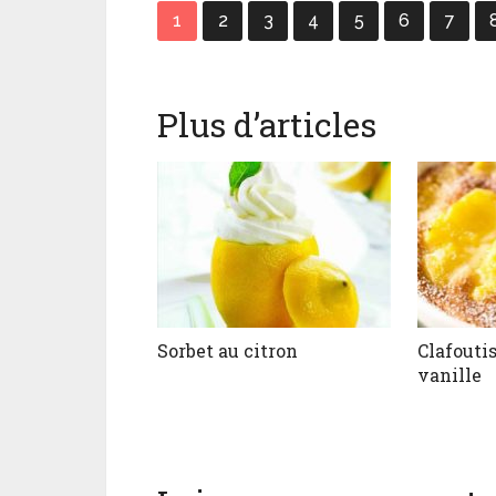
1
2
3
4
5
6
7
Plus d’articles
Sorbet au citron
Clafoutis
vanille