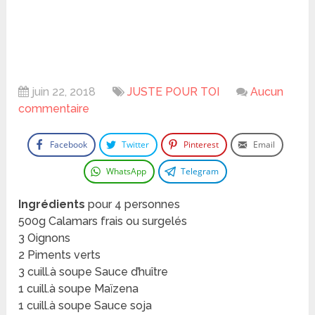
juin 22, 2018
JUSTE POUR TOI
Aucun
commentaire
Facebook
Twitter
Pinterest
Email
WhatsApp
Telegram
Ingrédients
pour 4 personnes
500g Calamars frais ou surgelés
3 Oignons
2 Piments verts
3 cuill.à soupe Sauce d’huître
1 cuill.à soupe Maïzena
1 cuill.à soupe Sauce soja