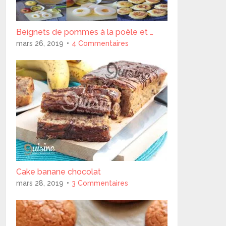
Beignets de pommes à la poêle et …
mars 26, 2019
4 Commentaires
Cake banane chocolat
mars 28, 2019
3 Commentaires