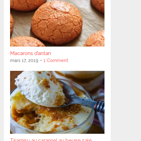
Macarons d’antan
mars 17, 2019
1 Comment
Tiramisu au caramel au beurre salé..