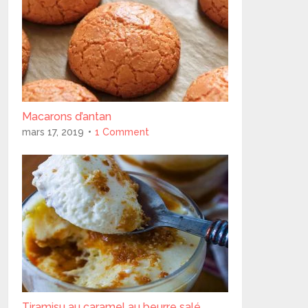
Macarons d’antan
mars 17, 2019
1 Comment
Tiramisu au caramel au beurre salé..