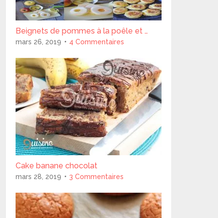
Beignets de pommes à la poêle et …
mars 26, 2019
4 Commentaires
Cake banane chocolat
mars 28, 2019
3 Commentaires