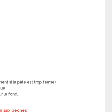
lement si la pâte est trop ferme)
que
r le fond.
n aux pêches