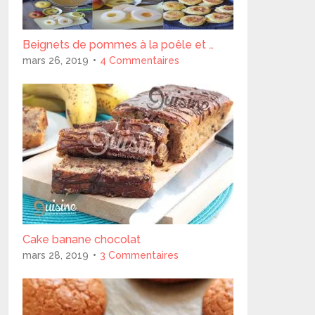
Beignets de pommes à la poêle et …
mars 26, 2019
4 Commentaires
Cake banane chocolat
mars 28, 2019
3 Commentaires