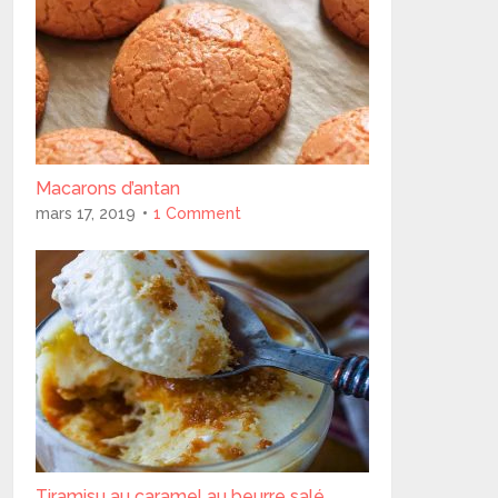
Macarons d’antan
mars 17, 2019
1 Comment
Tiramisu au caramel au beurre salé..