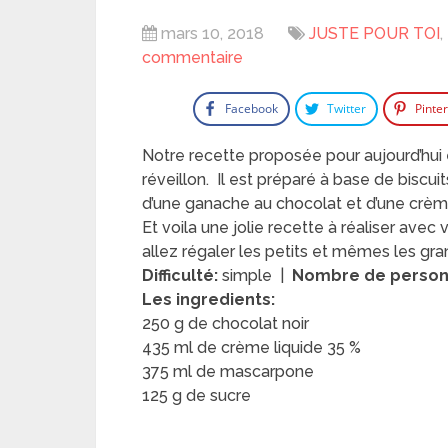
mars 10, 2018
JUSTE POUR TOI
,
commentaire
Facebook
Twitter
Pinte
Notre recette proposée pour aujourd’hui 
réveillon. Il est préparé à base de biscui
d’une ganache au chocolat et d’une crè
Et voila une jolie recette à réaliser avec 
allez régaler les petits et mêmes les gran
Difficulté:
simple |
Nombre de perso
Les ingredients:
250 g de chocolat noir
435 ml de crème liquide 35 %
375 ml de mascarpone
125 g de sucre