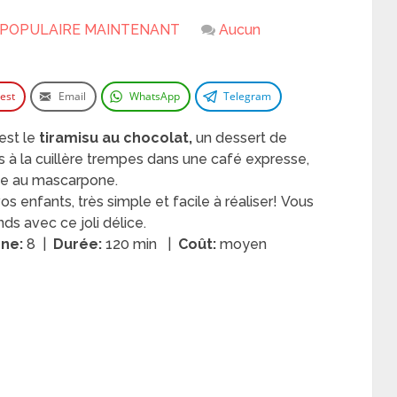
POPULAIRE MAINTENANT
Aucun
rest
Email
WhatsApp
Telegram
est le
tiramisu au chocolat,
un
dessert de
ts à la cuillère trempes dans une café expresse,
me au mascarpone.
vos enfants, très simple et facile à réaliser! Vous
ds avec ce joli délice.
nne:
8 |
Durée:
120 min |
Coût:
moyen