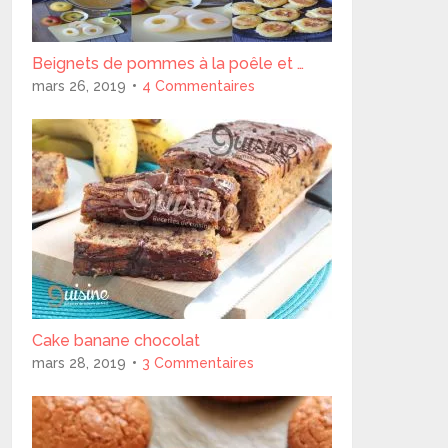
Beignets de pommes à la poêle et …
mars 26, 2019
4 Commentaires
Cake banane chocolat
mars 28, 2019
3 Commentaires