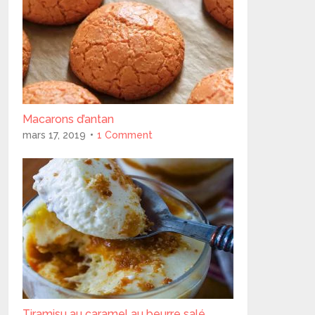
Macarons d’antan
mars 17, 2019
1 Comment
Tiramisu au caramel au beurre salé..